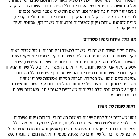
המשרד. משרד נקי ומסודר יכול להשפיע מאוד על הרושם שנוצר על לקוחות
ועל התחושה היום יומית של העובדים וכלל השוהים בו. כאשר הסביבה נקיה
נעים יותר לשהות בה לאורך זמן. הרושם הראשוני שנוצר כאשר נכנסים
למשרד קשור קשר הדוק לרמת הניקיון בו. משרדים רבים, גדולים וקטנים,
פונים להזמנת שירות ניקיון למשרדים ומבטיחים משרד נקי, אסתטי ונעים
באופן קבוע.
מה כולל שירות ניקיון משרדים
שירות ניקוי משרדים שונה בין משרד למשרד ובין חברות, ויכול לכלול רמות
ניקיון שונות. בין השירותים הנכללים בשירותי ניקיון למשרדים: ניקוי רצפת
המשרד בחללים השונים, חדרים וחללים ציבוריים. שאיבת שטיחים, פינוי
אשפה, ניקוי אבק מהשולחנות, ניקוי חלונות המשרד. לרוב כולל שירות הניקיון
ניקיון חדרי השירותים. במשרדים בהם יש מטבחון לעיתים כולל השירות
שטיפת כלים וניקוי של המקרר. חברות הניקיון מספקות שירותי ניקיון
משרדים למגוון רחב מאוד של לקוחות. החל מחברות ענק השוכרות שירותי
ניקיון על בסיס יומי וכלה בלקוחות משרדיים קטנים יותר, השוכרות שירות
בתדירות שבועי.
רמות שונות של ניקיון
ניקוי משרדים יכול להיות שירות באיכות השונה בין חברות ניקיון משרדים,
ולכן לפני שמחליטים מול איזו חברה לעבוד, מומלץ לבדוק בדיוק מה כולל
השירות. חברות ניקיון שונות מפרסמות כי הן מספקות שירות זה במחיר מוזל
אך בפועל מדובר על שירות ברמה שאינה מספקת, וללקוח נוצרת עוגמת נפש.