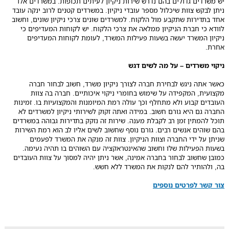
יש משרדים גדולים בהם נדרש שירות ניקיון לעיתים תכופות. במשרדים אלו
ניתן לבקש צוות שיכלול מספר עובדי ניקיון. במשרדים קטנים לרוב ינקה עובד
אחד בתדירות שתקבע מול הלקוח. למשרדים שונים צרכי ניקיון שונים, וחשוב
לוודא כי חברת הניקיון ממלאה את צרכי הלקוח. יש לקוחות המעדיפים כי
ניקיון המשרד יעשה בשעות פעילות המשרד, לעומת לקוחות המעדיפים
אחרת.
ניקוי משרדים – על מה לשים דגש
כאשר אתה ניגש לבחירת חברה לצורך ניקיון משרד, חשוב לבחור חברה
מקצועית, המקפידה על שימוש בחומרי ניקוי איכותיים. חברה בה צוות
העובדים קבוע ולא מתחלף וכך עולה רמת המיומנות והמקצועיות בו. זמינות
החברה גם היא גורם חשוב. במידה ואתה זקוק לשירותי ניקיון למשרדים לא
תוכל להמתין זמן רב לקבלת מענה. שירות זה נזקק בתדירות גבוהה במשרדים
בהם שוהים אנשים רבים. גורם נוסף שחשוב לשים אליו לב הוא רמת השירות
שניתן על ידי החברה וצוות הניקיון. צוות זה מנקה את המשרד לפעמים
בשעות הפעילות שלו וחשוב שהאינטראקציה עם השוהים בו תהיה נעימה.
כמובן שחשוב לבחור בחברה אמינה, אשר ניתן יהיה למסוך על צוות העובדים
בה, ולהותיר להם לנקות את המשרד ללא חשש.
צור קשר לפרטים נוספים